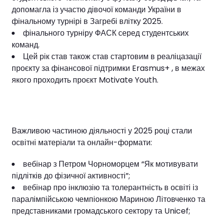
допомагла із участю дівочої команди України в
фінальному турнірі в Загребі влітку 2025.
фінального турніру ФАСК серед студентських
команд.
Цей рік став також став стартовим в реаліцазації
проєкту за фінансової підтримки Erasmus+ , в межах
якого проходить проєкт Motivate Youth.
Важливою частиною діяльності у 2025 році стали
освітні матеріали та онлайн-формати:
вебінар з Петром Чорноморцем “Як мотивувати
підлітків до фізичної активності”;
вебінар про інклюзію та толерантність в освіті із
паралімпійською чемпіонкою Мариною Літовченко та
представниками громадського сектору та Unicef;