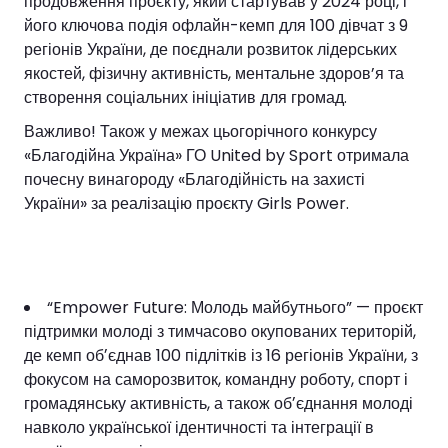
продовження проєкту, який стартував у 2024 році, і
його ключова подія офлайн-кемп для 100 дівчат з 9
регіонів України, де поєднали розвиток лідерських
якостей, фізичну активність, ментальне здоров’я та
створення соціальних ініціатив для громад.
Важливо! Також у межах цьогорічного конкурсу
«Благодійна Україна» ГО United by Sport отримала
почесну винагороду «Благодійність на захисті
України» за реалізацію проєкту Girls Power.
“Empower Future: Молодь майбутнього” — проєкт
підтримки молоді з тимчасово окупованих територій,
де кемп обʼєднав 100 підлітків із 16 регіонів України, з
фокусом на саморозвиток, командну роботу, спорт і
громадянську активність, а також обʼєднання молоді
навколо української ідентичності та інтеграції в