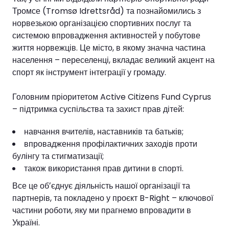
Тромсе (Tromsø Idrettsråd) та познайомились з
норвезькою організацією спортивних послуг та
системою впровадження активностей у побутове
життя норвежців. Це місто, в якому значна частина
населення – переселенці, вкладає великий акцент на
спорт як інструмент інтеграції у громаду.
Головним пріоритетом Active Citizens Fund Cyprus
– підтримка суспільства та захист прав дітей:
навчання вчителів, наставників та батьків;
впровадження профілактичних заходів проти
булінгу та стигматизації;
також використання прав дитини в спорті.
Все це обʼєднує діяльність нашої організації та
партнерів, та покладено у проєкт B-Right – ключової
частини роботи, яку ми прагнемо впровадити в
Україні.