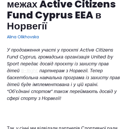
межах Active Citizens
Fund Cyprus EEA в
Норвегії
Alina Olikhovska
У продовження участі у проєкті Active Citizens
Fund Cyprus, громадська організація United by
Sport передає досвід проєкту із захисту прав
дітей
B-Right
партнерам з Норвегії. Тепер
баскетбольна навчальна програма із захисту прав
дітей буде імплементована і у цій країні.
“Обʼєднані спортом” також переймають досвід у
сфері спорту з Норвегії!
Так, у січні ми відвідали партнерів Спортивної ради