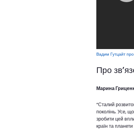
Вадим Гутцайт про 
Про зв’яз
Марина Гриценко
“Сталий розвито
поколінь. Усе, щ
зробити цей впли
країн та планети 