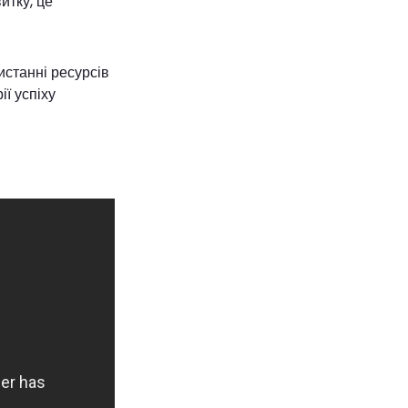
итку, це
истанні ресурсів
ії успіху