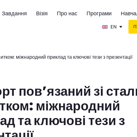
Завдання
Візія
Про нас
Програми
Навча
EN
П
орт повʼязаний зі ста
тком: міжнародний
ад та ключові тези з
нтації