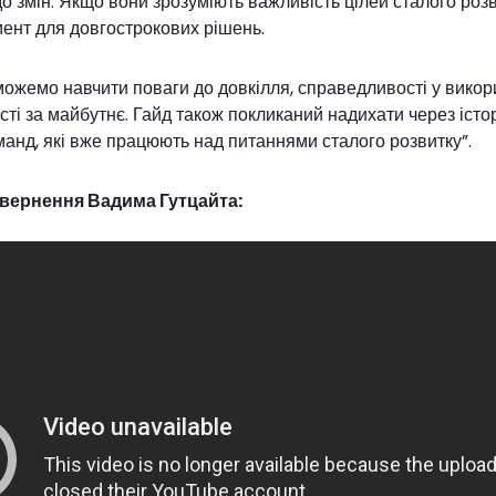
о змін. Якщо вони зрозуміють важливість цілей сталого розв
ент для довгострокових рішень.
можемо навчити поваги до довкілля, справедливості у викор
сті за майбутнє. Гайд також покликаний надихати через істор
манд, які вже працюють над питаннями сталого розвитку”.
звернення Вадима Гутцайта: