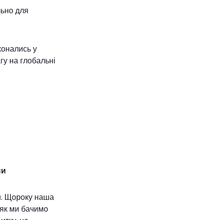
льно для
конались у
гу на глобальні
ни
и. Щороку наша
 як ми бачимо