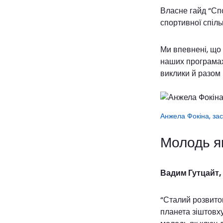
Власне гайд “Спо
спортивної спільн
Ми впевнені, що 
наших програмах 
виклики й разом
Анжела Фокіна, за
Молодь як
Вадим Гутцайт,
“Сталий розвито
планета зіштовху