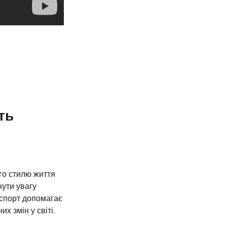
ть
го стилю життя
нути увагу
 спорт допомагає
х змін у світі.