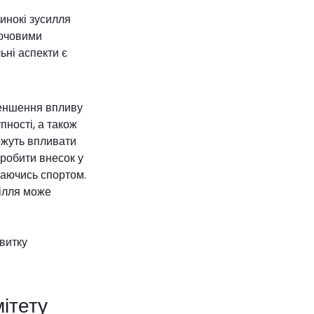
инокі зусилля
лючовими
ьні аспекти є
меншення впливу
пності, а також
можуть впливати
зробити внесок у
маючись спортом.
ілля може
ітету