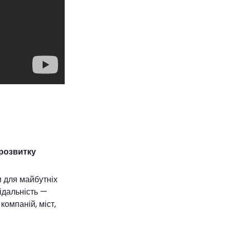
 розвитку
и для майбутніх
відальність —
компаній, міст,