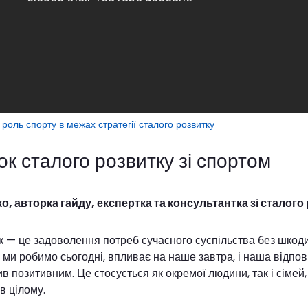
роль спорту в межах стратегії сталого розвитку
ок сталого розвитку зі спортом
, авторка гайду, експертка та консультантка зі сталого
к — це задоволення потреб сучасного суспільства без шкод
о ми робимо сьогодні, впливає на наше завтра, і наша відпо
в позитивним. Це стосується як окремої людини, так і сімей, 
в цілому.