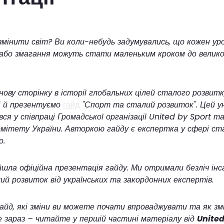
мінити світ? Ви коли-небудь задумувались, що кожен уро
 або змагання можуть стати маленьким кроком до велик
нову сторінку в історії глобальних цілей сталого розвит
і й презентуємо
гайд
"Спорт та сталий розвиток". Цей у
ся у співпраці Громадської організації United by Sport т
омітету України. Авторкою гайду є експертка у сфері ст
о.
ла офіційна презентація гайду. Ми отримали безліч інс
й розвиток від українських та закордонних експертів.
айд, які зміни ви можете почати впроваджувати та як з
 зараз – читайте у першій частині матеріалу від
United