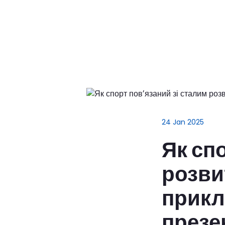
24 Jan 2025
Як сп
розви
прикл
презе