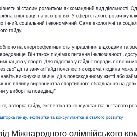
вняти зі сталим розвитком як командний вид діяльності. Од
рібна співпраця на всіх рівнях. У сфері сталого розвитку к
огічний, соціальний і економічний. Саме екологічні та соціал
ого гайду.
зроблено на енергоефективність, управління відходами та з
редовище. Він також піднімає питання інклюзивності, досту
имінацією у спорті. Для підлітків у гайді є поради, як вони 
рез свої дії та звички.Гайд пояснює, як окрема людина може 
 навіть виконуючи звичні дії в повсякденному житті або зай
міння впливу виробництва спортивного обладнання на довк
и у виборі та поведінці”.
вторка гайду, експертка та консультантка зі сталого розвитку
ід Міжнародного олімпійського ком