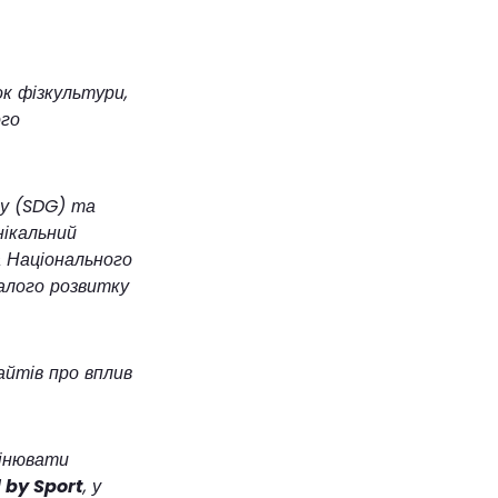
к фізкультури,
ого
ку (SDG) та
нікальний
а Національного
алого розвитку
айтів про вплив
мінювати
 by Sport
, у