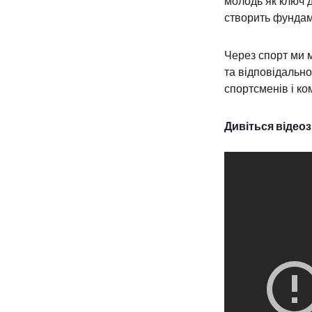
молодь як ключ д
створить фундам
Через спорт ми 
та відповідально
спортсменів і ко
Дивіться відео