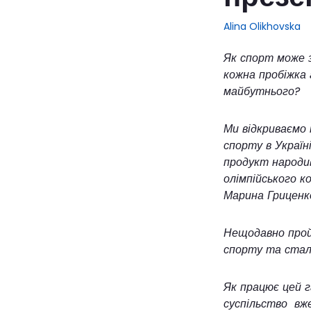
Alina Olikhovska
Як спорт може з
кожна пробіжка
майбутнього?
Ми відкриваємо 
спорту в Україн
продукт народив
олімпійського к
Марина Гриценк
Нещодавно пройш
спорту та стали
Як працює цей г
суспільство вже