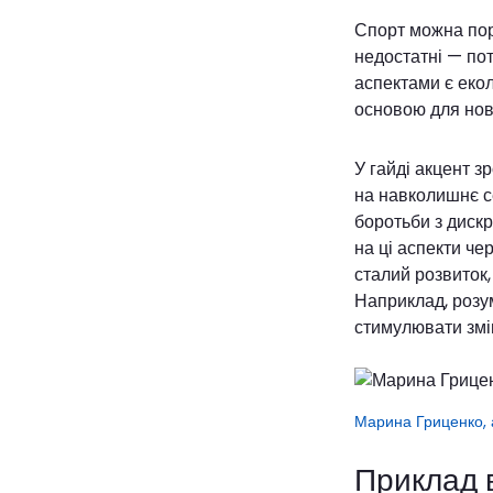
Спорт можна порі
недостатні — пот
аспектами є екол
основою для нов
У гайді акцент 
на навколишнє се
боротьби з дискр
на ці аспекти че
сталий розвиток,
Наприклад, розу
стимулювати змін
Марина Гриценко, а
Приклад в