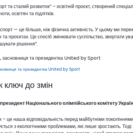
рт та сталий розвиток” – освітній проєкт, створений спеціа
оти, освітян та підлітків.
спорт — це більше, ніж фізична активність. У цьому ми пере
та проєктах. Це спосіб змінювати суспільство, звертати ува
 шукати рішення”.
сновниця та президентка United by Sport
 ключ до змін
 президент Національного олімпійського комітету Украї
к – це наша відповідальність перед майбутніми поколінням
ється з екологічними проблемами, які лише зростають. Тоді